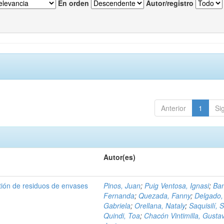
En orden
Autor/registro
Anterior
1
Si
Autor(es)
tión de residuos de envases
Pinos, Juan
;
Puig Ventosa, Ignasi
;
Ba
Fernanda
;
Quezada, Fanny
;
Delgado,
Gabriela
;
Orellana, Nataly
;
Saquisilí, S
Quindi, Toa
;
Chacón Vintimilla, Gusta