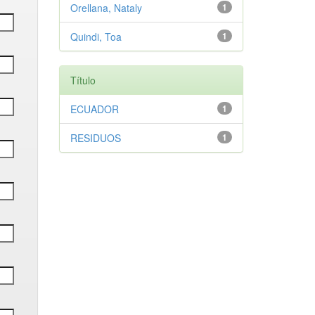
Orellana, Nataly
1
Quindi, Toa
1
Título
ECUADOR
1
RESIDUOS
1