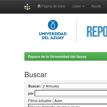
Página de inicio
Listar
Ayuda
Skip
navigation
Dspace de la Universidad del Azuay
Buscar
Buscar:
por
Filtros actuales: