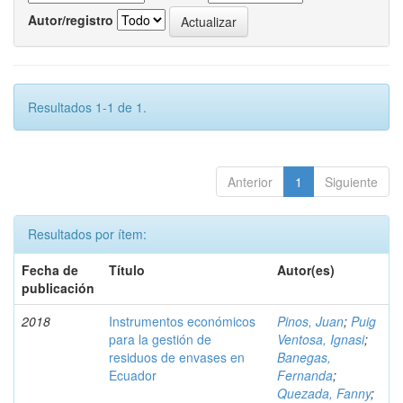
Autor/registro
Resultados 1-1 de 1.
Anterior
1
Siguiente
Resultados por ítem:
Fecha de
Título
Autor(es)
publicación
2018
Instrumentos económicos
Pinos, Juan
;
Puig
para la gestión de
Ventosa, Ignasi
;
residuos de envases en
Banegas,
Ecuador
Fernanda
;
Quezada, Fanny
;