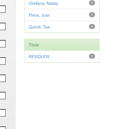
Orellana, Nataly
1
Pinos, Juan
1
Quindi, Toa
1
Título
RESIDUOS
1