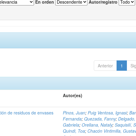
En orden
Autor/registro
Anterior
1
Si
Autor(es)
tión de residuos de envases
Pinos, Juan
;
Puig Ventosa, Ignasi
;
Ba
Fernanda
;
Quezada, Fanny
;
Delgado,
Gabriela
;
Orellana, Nataly
;
Saquisilí, S
Quindi, Toa
;
Chacón Vintimilla, Gusta