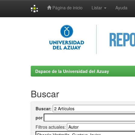
Página de inicio
Listar
Ayuda
Skip
navigation
Dspace de la Universidad del Azuay
Buscar
Buscar:
por
Filtros actuales: