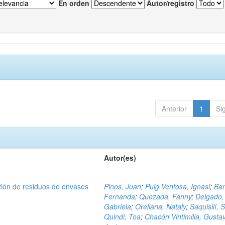
En orden
Autor/registro
Anterior
1
Si
Autor(es)
tión de residuos de envases
Pinos, Juan
;
Puig Ventosa, Ignasi
;
Ba
Fernanda
;
Quezada, Fanny
;
Delgado,
Gabriela
;
Orellana, Nataly
;
Saquisilí, S
Quindi, Toa
;
Chacón Vintimilla, Gusta