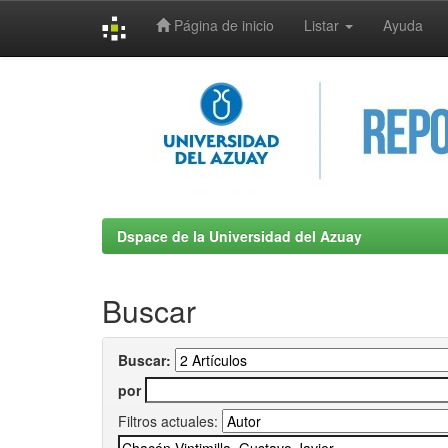
Página de inicio
Listar
Ayuda
Skip
navigation
Dspace de la Universidad del Azuay
Buscar
Buscar:
por
Filtros actuales: