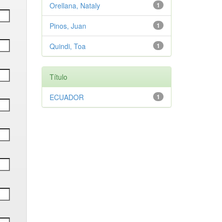
Orellana, Nataly
1
Pinos, Juan
1
Quindi, Toa
1
Título
ECUADOR
1