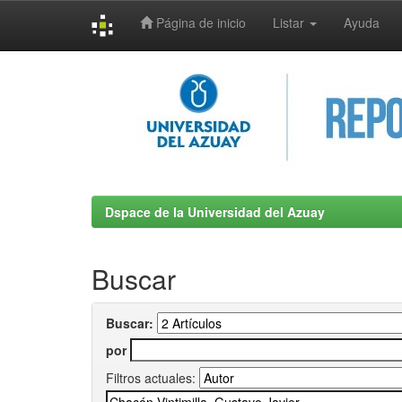
Página de inicio
Listar
Ayuda
Skip
navigation
Dspace de la Universidad del Azuay
Buscar
Buscar:
por
Filtros actuales: