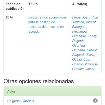
Fecha de
Título
Autor(es)
publicación
2018
Instrumentos económicos
Pinos, Juan
;
Puig
para la gestión de
Ventosa, Ignasi
;
residuos de envases en
Banegas,
Ecuador
Fernanda
;
Quezada, Fanny
;
Delgado,
Gabriela
;
Orellana, Nataly
;
Saquisilí, Silvia
;
Quindi, Toa
;
Chacón Vintimilla,
Gustavo Javier
Otras opciones relacionadas
Autor
Delgado, Gabriela
1