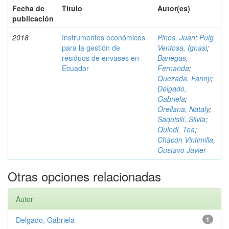
Fecha de
Título
Autor(es)
publicación
2018
Instrumentos económicos
Pinos, Juan
;
Puig
para la gestión de
Ventosa, Ignasi
;
residuos de envases en
Banegas,
Ecuador
Fernanda
;
Quezada, Fanny
;
Delgado,
Gabriela
;
Orellana, Nataly
;
Saquisilí, Silvia
;
Quindi, Toa
;
Chacón Vintimilla,
Gustavo Javier
Otras opciones relacionadas
Autor
Delgado, Gabriela
1