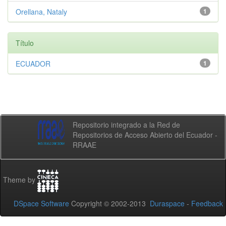
Orellana, Nataly
1
Título
ECUADOR
1
Repositorio integrado a la Red de
Repositorios de Acceso Abierto del Ecuador -
RRAAE
Theme by
DSpace Software
Copyright © 2002-2013
Duraspace
-
Feedback