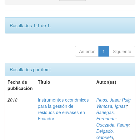
Resultados 1-1 de 1.
Anterior
1
Siguiente
Resultados por ítem:
Fecha de
Título
Autor(es)
publicación
2018
Instrumentos económicos
Pinos, Juan
;
Puig
para la gestión de
Ventosa, Ignasi
;
residuos de envases en
Banegas,
Ecuador
Fernanda
;
Quezada, Fanny
;
Delgado,
Gabriela
;