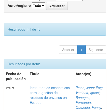
Autor/registro
Resultados 1-1 de 1.
Anterior
1
Siguiente
Resultados por ítem:
Fecha de
Título
Autor(es)
publicación
2018
Instrumentos económicos
Pinos, Juan
;
Puig
para la gestión de
Ventosa, Ignasi
;
residuos de envases en
Banegas,
Ecuador
Fernanda
;
Quezada, Fanny
;