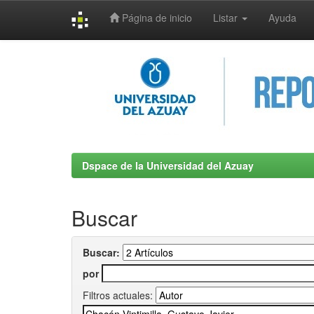
Página de inicio
Listar
Ayuda
Skip
navigation
Dspace de la Universidad del Azuay
Buscar
Buscar:
por
Filtros actuales: