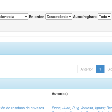
En orden
Autor/registro
Anterior
1
Si
Autor(es)
tión de residuos de envases
Pinos, Juan
;
Puig Ventosa, Ignasi
;
Ba