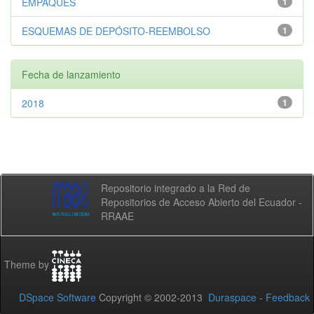
EMPAQUES
1
ESQUEMAS DE DEPÓSITO-REEMBOLSO
1
Fecha de lanzamiento
2018
1
Repositorio integrado a la Red de
Repositorios de Acceso Abierto del Ecuador -
RRAAE
Theme by
DSpace Software
Copyright © 2002-2013
Duraspace
-
Feedback