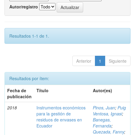
Autor/registro
Resultados 1-1 de 1.
Anterior
1
Siguiente
Resultados por ítem:
Fecha de
Título
Autor(es)
publicación
2018
Instrumentos económicos
Pinos, Juan
;
Puig
para la gestión de
Ventosa, Ignasi
;
residuos de envases en
Banegas,
Ecuador
Fernanda
;
Quezada, Fanny
;