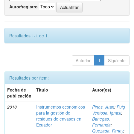
Autor/registro
Resultados 1-1 de 1.
Anterior
1
Siguiente
Resultados por ítem:
Fecha de
Título
Autor(es)
publicación
2018
Instrumentos económicos
Pinos, Juan
;
Puig
para la gestión de
Ventosa, Ignasi
;
residuos de envases en
Banegas,
Ecuador
Fernanda
;
Quezada, Fanny
;