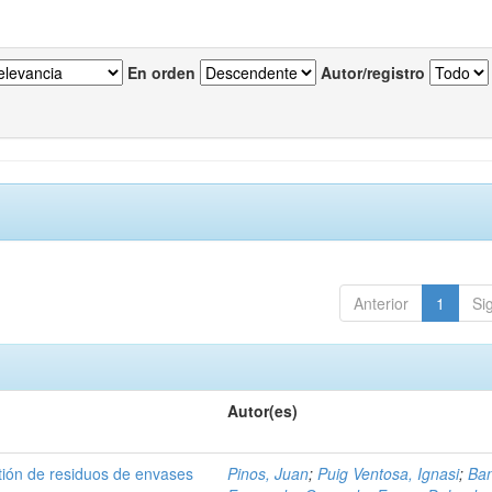
En orden
Autor/registro
Anterior
1
Si
Autor(es)
tión de residuos de envases
Pinos, Juan
;
Puig Ventosa, Ignasi
;
Ba