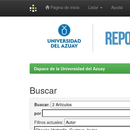
Página de inicio
Listar
Ayuda
Skip
navigation
Dspace de la Universidad del Azuay
Buscar
Buscar:
por
Filtros actuales: