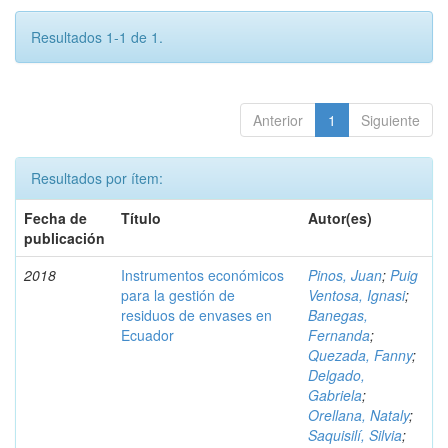
Resultados 1-1 de 1.
Anterior
1
Siguiente
Resultados por ítem:
Fecha de
Título
Autor(es)
publicación
2018
Instrumentos económicos
Pinos, Juan
;
Puig
para la gestión de
Ventosa, Ignasi
;
residuos de envases en
Banegas,
Ecuador
Fernanda
;
Quezada, Fanny
;
Delgado,
Gabriela
;
Orellana, Nataly
;
Saquisilí, Silvia
;