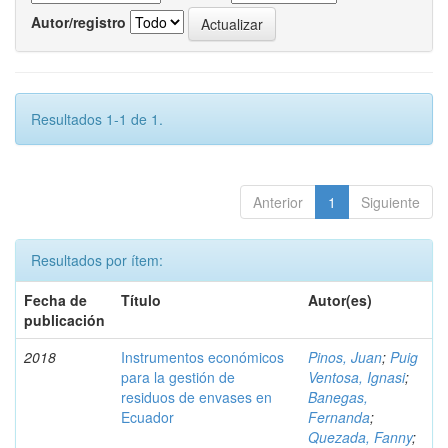
Autor/registro
Resultados 1-1 de 1.
Anterior
1
Siguiente
Resultados por ítem:
Fecha de
Título
Autor(es)
publicación
2018
Instrumentos económicos
Pinos, Juan
;
Puig
para la gestión de
Ventosa, Ignasi
;
residuos de envases en
Banegas,
Ecuador
Fernanda
;
Quezada, Fanny
;