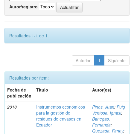
Autor/registro
Resultados 1-1 de 1.
Anterior
1
Siguiente
Resultados por ítem:
Fecha de
Título
Autor(es)
publicación
2018
Instrumentos económicos
Pinos, Juan
;
Puig
para la gestión de
Ventosa, Ignasi
;
residuos de envases en
Banegas,
Ecuador
Fernanda
;
Quezada, Fanny
;