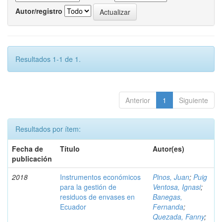
Autor/registro
Resultados 1-1 de 1.
Anterior
1
Siguiente
Resultados por ítem:
Fecha de
Título
Autor(es)
publicación
2018
Instrumentos económicos
Pinos, Juan
;
Puig
para la gestión de
Ventosa, Ignasi
;
residuos de envases en
Banegas,
Ecuador
Fernanda
;
Quezada, Fanny
;