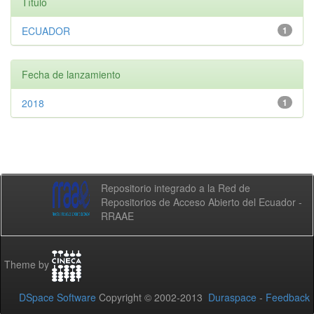
Título
ECUADOR
1
Fecha de lanzamiento
2018
1
Repositorio integrado a la Red de
Repositorios de Acceso Abierto del Ecuador -
RRAAE
Theme by
DSpace Software
Copyright © 2002-2013
Duraspace
-
Feedback