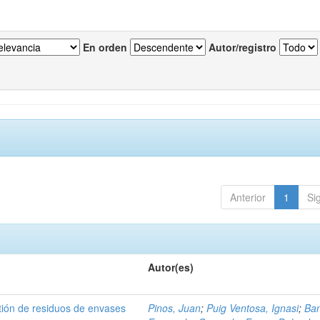
En orden
Autor/registro
Anterior
1
Si
Autor(es)
tión de residuos de envases
Pinos, Juan
;
Puig Ventosa, Ignasi
;
Ba