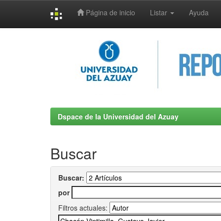
Página de inicio
Listar
Ayuda
Skip
navigation
Dspace de la Universidad del Azuay
Buscar
Buscar:
por
Filtros actuales: