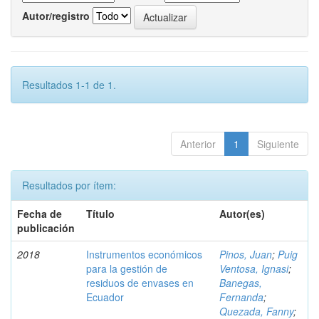
Autor/registro
Resultados 1-1 de 1.
Anterior
1
Siguiente
Resultados por ítem:
Fecha de
Título
Autor(es)
publicación
2018
Instrumentos económicos
Pinos, Juan
;
Puig
para la gestión de
Ventosa, Ignasi
;
residuos de envases en
Banegas,
Ecuador
Fernanda
;
Quezada, Fanny
;