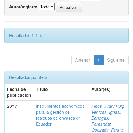
Autor/registro
Resultados 1-1 de 1.
Anterior
1
Siguiente
Resultados por ítem:
Fecha de
Título
Autor(es)
publicación
2018
Instrumentos económicos
Pinos, Juan
;
Puig
para la gestión de
Ventosa, Ignasi
;
residuos de envases en
Banegas,
Ecuador
Fernanda
;
Quezada, Fanny
;