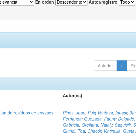
En orden
Autor/registro
Anterior
1
Si
Autor(es)
tión de residuos de envases
Pinos, Juan
;
Puig Ventosa, Ignasi
;
Ba
Fernanda
;
Quezada, Fanny
;
Delgado,
Gabriela
;
Orellana, Nataly
;
Saquisilí, S
Quindi, Toa
;
Chacón Vintimilla, Gusta