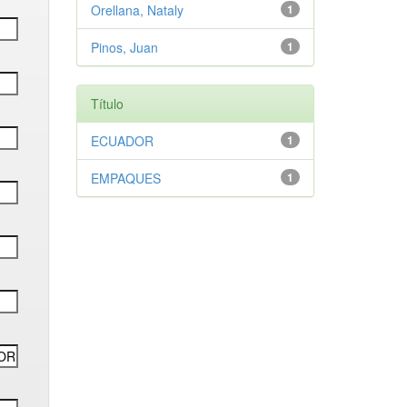
Orellana, Nataly
1
Pinos, Juan
1
Título
ECUADOR
1
EMPAQUES
1