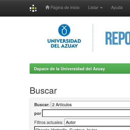
Página de inicio
Listar
Ayuda
Skip
navigation
Dspace de la Universidad del Azuay
Buscar
Buscar:
por
Filtros actuales: