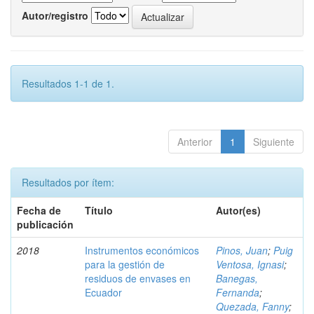
Autor/registro
Resultados 1-1 de 1.
Anterior
1
Siguiente
Resultados por ítem:
Fecha de
Título
Autor(es)
publicación
2018
Instrumentos económicos
Pinos, Juan
;
Puig
para la gestión de
Ventosa, Ignasi
;
residuos de envases en
Banegas,
Ecuador
Fernanda
;
Quezada, Fanny
;