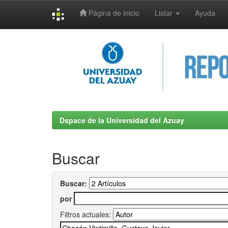
Página de inicio
Listar
Ayuda
Skip
navigation
Dspace de la Universidad del Azuay
Buscar
Buscar:
por
Filtros actuales: