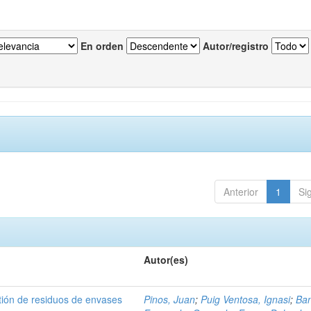
En orden
Autor/registro
Anterior
1
Si
Autor(es)
tión de residuos de envases
Pinos, Juan
;
Puig Ventosa, Ignasi
;
Ba