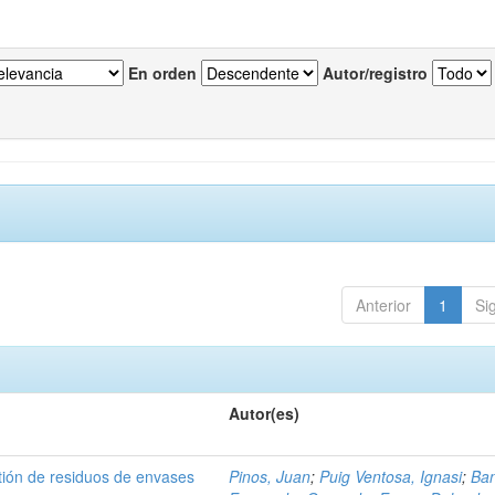
En orden
Autor/registro
Anterior
1
Si
Autor(es)
tión de residuos de envases
Pinos, Juan
;
Puig Ventosa, Ignasi
;
Ba