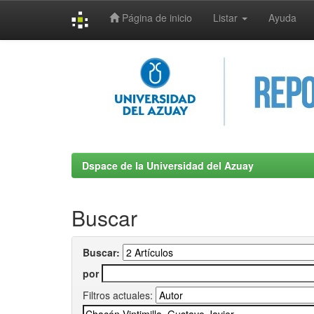
Página de inicio
Listar
Ayuda
Skip
navigation
Dspace de la Universidad del Azuay
Buscar
Buscar:
por
Filtros actuales: