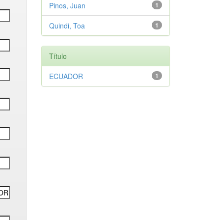
Pinos, Juan
1
Quindi, Toa
1
Título
ECUADOR
1