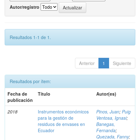
Autor/registro
Resultados 1-1 de 1.
Anterior
1
Siguiente
Resultados por ítem:
Fecha de
Título
Autor(es)
publicación
2018
Instrumentos económicos
Pinos, Juan
;
Puig
para la gestión de
Ventosa, Ignasi
;
residuos de envases en
Banegas,
Ecuador
Fernanda
;
Quezada, Fanny
;