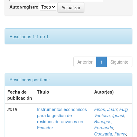
Autor/registro
Resultados 1-1 de 1.
Anterior
1
Siguiente
Resultados por ítem:
Fecha de
Título
Autor(es)
publicación
2018
Instrumentos económicos
Pinos, Juan
;
Puig
para la gestión de
Ventosa, Ignasi
;
residuos de envases en
Banegas,
Ecuador
Fernanda
;
Quezada, Fanny
;