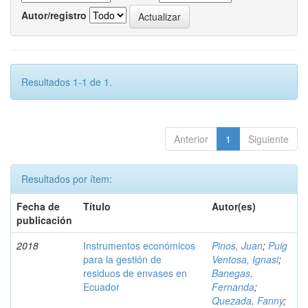
Autor/registro
Resultados 1-1 de 1.
Anterior
1
Siguiente
Resultados por ítem:
Fecha de
Título
Autor(es)
publicación
2018
Instrumentos económicos
Pinos, Juan
;
Puig
para la gestión de
Ventosa, Ignasi
;
residuos de envases en
Banegas,
Ecuador
Fernanda
;
Quezada, Fanny
;