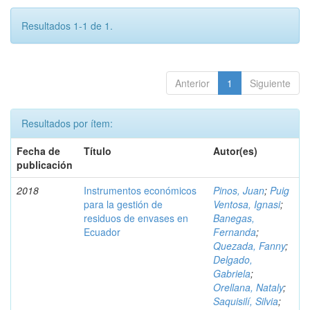
Resultados 1-1 de 1.
Anterior
1
Siguiente
Resultados por ítem:
Fecha de
Título
Autor(es)
publicación
2018
Instrumentos económicos
Pinos, Juan
;
Puig
para la gestión de
Ventosa, Ignasi
;
residuos de envases en
Banegas,
Ecuador
Fernanda
;
Quezada, Fanny
;
Delgado,
Gabriela
;
Orellana, Nataly
;
Saquisilí, Silvia
;