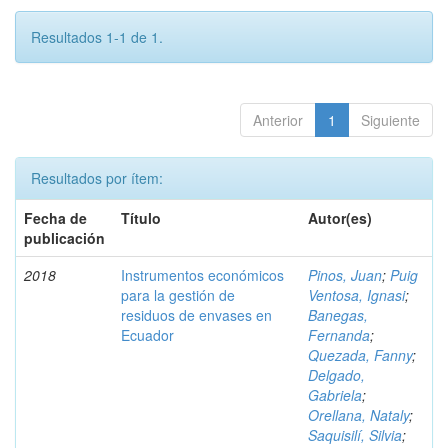
Resultados 1-1 de 1.
Anterior
1
Siguiente
Resultados por ítem:
Fecha de
Título
Autor(es)
publicación
2018
Instrumentos económicos
Pinos, Juan
;
Puig
para la gestión de
Ventosa, Ignasi
;
residuos de envases en
Banegas,
Ecuador
Fernanda
;
Quezada, Fanny
;
Delgado,
Gabriela
;
Orellana, Nataly
;
Saquisilí, Silvia
;