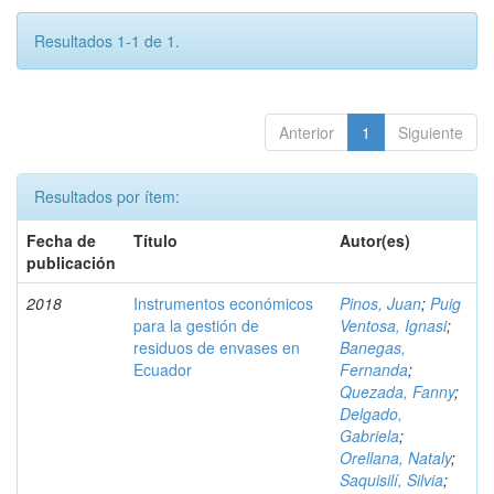
Resultados 1-1 de 1.
Anterior
1
Siguiente
Resultados por ítem:
Fecha de
Título
Autor(es)
publicación
2018
Instrumentos económicos
Pinos, Juan
;
Puig
para la gestión de
Ventosa, Ignasi
;
residuos de envases en
Banegas,
Ecuador
Fernanda
;
Quezada, Fanny
;
Delgado,
Gabriela
;
Orellana, Nataly
;
Saquisilí, Silvia
;