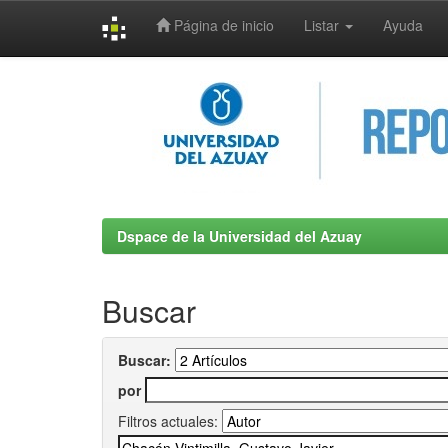
Página de inicio
Listar
Ayuda
Skip
navigation
Dspace de la Universidad del Azuay
Buscar
Buscar:
por
Filtros actuales: