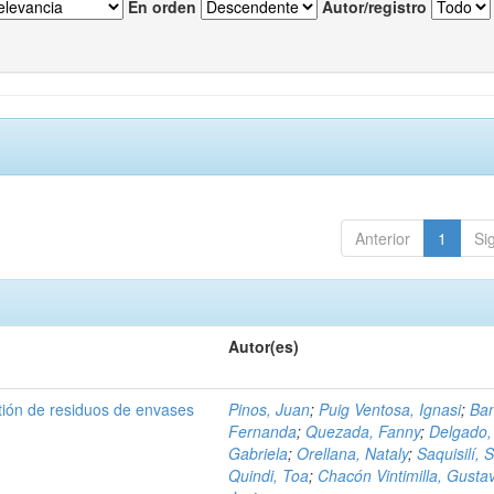
En orden
Autor/registro
Anterior
1
Si
Autor(es)
tión de residuos de envases
Pinos, Juan
;
Puig Ventosa, Ignasi
;
Ba
Fernanda
;
Quezada, Fanny
;
Delgado,
Gabriela
;
Orellana, Nataly
;
Saquisilí, S
Quindi, Toa
;
Chacón Vintimilla, Gusta