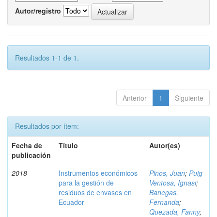
Autor/registro
Resultados 1-1 de 1.
Anterior
1
Siguiente
Resultados por ítem:
Fecha de
Título
Autor(es)
publicación
2018
Instrumentos económicos
Pinos, Juan
;
Puig
para la gestión de
Ventosa, Ignasi
;
residuos de envases en
Banegas,
Ecuador
Fernanda
;
Quezada, Fanny
;