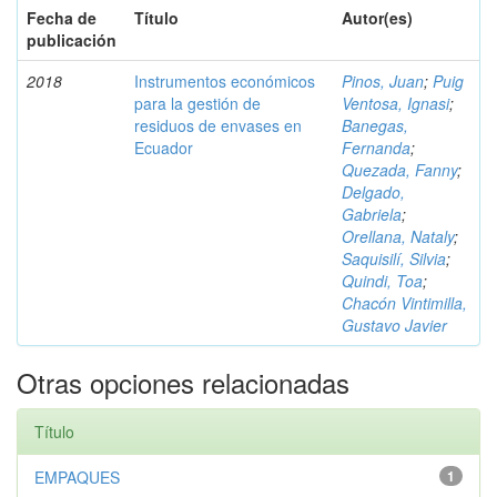
Fecha de
Título
Autor(es)
publicación
2018
Instrumentos económicos
Pinos, Juan
;
Puig
para la gestión de
Ventosa, Ignasi
;
residuos de envases en
Banegas,
Ecuador
Fernanda
;
Quezada, Fanny
;
Delgado,
Gabriela
;
Orellana, Nataly
;
Saquisilí, Silvia
;
Quindi, Toa
;
Chacón Vintimilla,
Gustavo Javier
Otras opciones relacionadas
Título
EMPAQUES
1