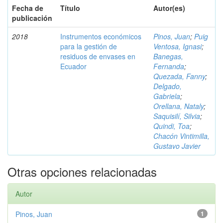
Fecha de
Título
Autor(es)
publicación
2018
Instrumentos económicos
Pinos, Juan
;
Puig
para la gestión de
Ventosa, Ignasi
;
residuos de envases en
Banegas,
Ecuador
Fernanda
;
Quezada, Fanny
;
Delgado,
Gabriela
;
Orellana, Nataly
;
Saquisilí, Silvia
;
Quindi, Toa
;
Chacón Vintimilla,
Gustavo Javier
Otras opciones relacionadas
Autor
Pinos, Juan
1