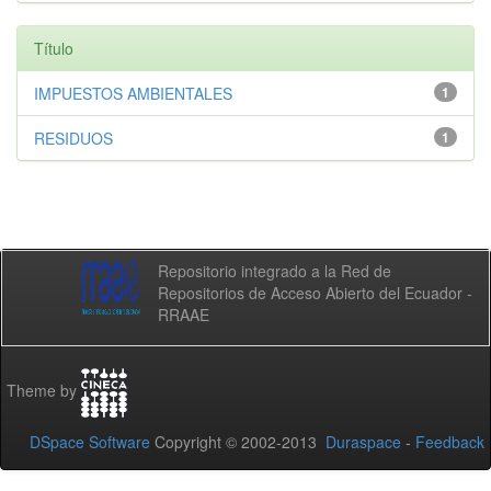
Título
IMPUESTOS AMBIENTALES
1
RESIDUOS
1
Repositorio integrado a la Red de
Repositorios de Acceso Abierto del Ecuador -
RRAAE
Theme by
DSpace Software
Copyright © 2002-2013
Duraspace
-
Feedback