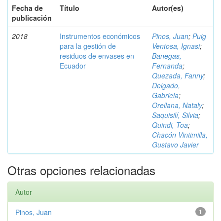
Fecha de
Título
Autor(es)
publicación
2018
Instrumentos económicos
Pinos, Juan
;
Puig
para la gestión de
Ventosa, Ignasi
;
residuos de envases en
Banegas,
Ecuador
Fernanda
;
Quezada, Fanny
;
Delgado,
Gabriela
;
Orellana, Nataly
;
Saquisilí, Silvia
;
Quindi, Toa
;
Chacón Vintimilla,
Gustavo Javier
Otras opciones relacionadas
Autor
Pinos, Juan
1