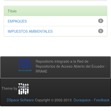
Título
EMPAQUES
1
IMPUESTOS AMBIENTALES
1
Repositorio integrado a la Red de
Repositorios de Acceso Abierto del Ecuador -
RRAAE
Theme by
DSpace Software
Copyright © 2002-2013
Duraspace
-
Feedback