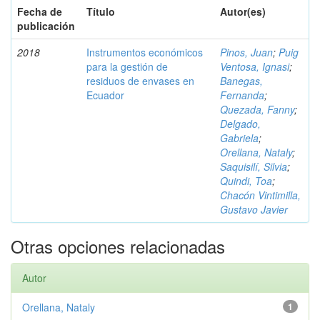
Fecha de
Título
Autor(es)
publicación
2018
Instrumentos económicos
Pinos, Juan
;
Puig
para la gestión de
Ventosa, Ignasi
;
residuos de envases en
Banegas,
Ecuador
Fernanda
;
Quezada, Fanny
;
Delgado,
Gabriela
;
Orellana, Nataly
;
Saquisilí, Silvia
;
Quindi, Toa
;
Chacón Vintimilla,
Gustavo Javier
Otras opciones relacionadas
Autor
Orellana, Nataly
1