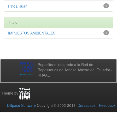
Pinos, Juan
1
Título
IMPUESTOS AMBIENTALES
1
Repositorio integrado a la Red de
Repositorios de Acceso Abierto del Ecuador -
RRAAE
Theme by
DSpace Software
Copyright © 2002-2013
Duraspace
-
Feedback