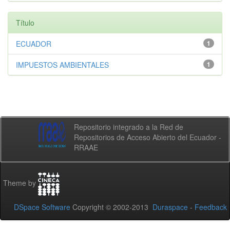
Título
ECUADOR
1
IMPUESTOS AMBIENTALES
1
Repositorio integrado a la Red de
Repositorios de Acceso Abierto del Ecuador -
RRAAE
Theme by
DSpace Software
Copyright © 2002-2013
Duraspace
-
Feedback