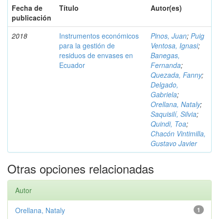
Fecha de
Título
Autor(es)
publicación
2018
Instrumentos económicos
Pinos, Juan
;
Puig
para la gestión de
Ventosa, Ignasi
;
residuos de envases en
Banegas,
Ecuador
Fernanda
;
Quezada, Fanny
;
Delgado,
Gabriela
;
Orellana, Nataly
;
Saquisilí, Silvia
;
Quindi, Toa
;
Chacón Vintimilla,
Gustavo Javier
Otras opciones relacionadas
Autor
Orellana, Nataly
1