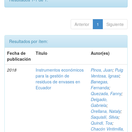
Anterior
1
Siguiente
Resultados por ítem:
Fecha de
Título
Autor(es)
publicación
2018
Instrumentos económicos
Pinos, Juan
;
Puig
para la gestión de
Ventosa, Ignasi
;
residuos de envases en
Banegas,
Ecuador
Fernanda
;
Quezada, Fanny
;
Delgado,
Gabriela
;
Orellana, Nataly
;
Saquisilí, Silvia
;
Quindi, Toa
;
Chacón Vintimilla,