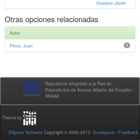
Gustavo Javier
Otras opciones relacionadas
Autor
Pinos, Juan
1
Repositorio integrado a la Red de
Repositorios de Acceso Abierto del Ecuador -
RRAAE
Theme by
DSpace Software
Copyright © 2002-2013
Duraspace
-
Feedback