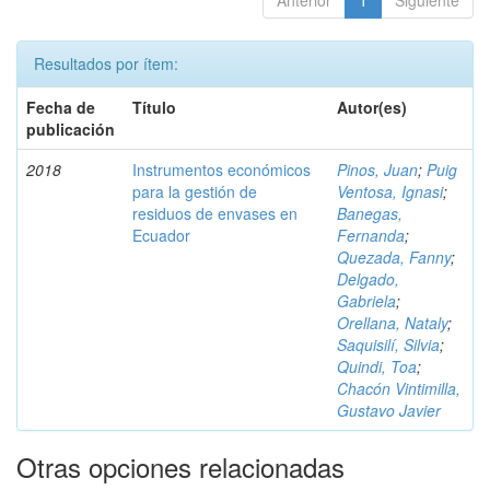
Anterior
1
Siguiente
Resultados por ítem:
Fecha de
Título
Autor(es)
publicación
2018
Instrumentos económicos
Pinos, Juan
;
Puig
para la gestión de
Ventosa, Ignasi
;
residuos de envases en
Banegas,
Ecuador
Fernanda
;
Quezada, Fanny
;
Delgado,
Gabriela
;
Orellana, Nataly
;
Saquisilí, Silvia
;
Quindi, Toa
;
Chacón Vintimilla,
Gustavo Javier
Otras opciones relacionadas