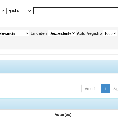
En orden
Autor/registro
Anterior
1
Si
Autor(es)