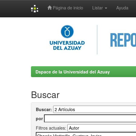
Página de inicio
Listar
Ayuda
Skip
navigation
Dspace de la Universidad del Azuay
Buscar
Buscar:
por
Filtros actuales: