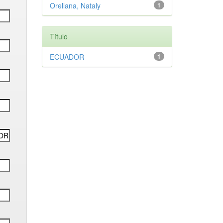
Orellana, Nataly
1
Título
ECUADOR
1