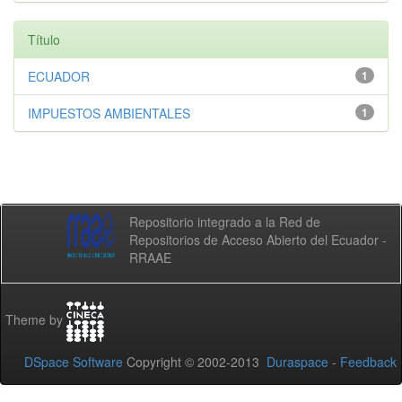
Título
ECUADOR
1
IMPUESTOS AMBIENTALES
1
Repositorio integrado a la Red de
Repositorios de Acceso Abierto del Ecuador -
RRAAE
Theme by
DSpace Software
Copyright © 2002-2013
Duraspace
-
Feedback