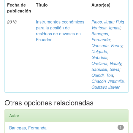
Fecha de
Título
Autor(es)
publicación
2018
Instrumentos económicos
Pinos, Juan
;
Puig
para la gestión de
Ventosa, Ignasi
;
residuos de envases en
Banegas,
Ecuador
Fernanda
;
Quezada, Fanny
;
Delgado,
Gabriela
;
Orellana, Nataly
;
Saquisilí, Silvia
;
Quindi, Toa
;
Chacón Vintimilla,
Gustavo Javier
Otras opciones relacionadas
Autor
Banegas, Fernanda
1