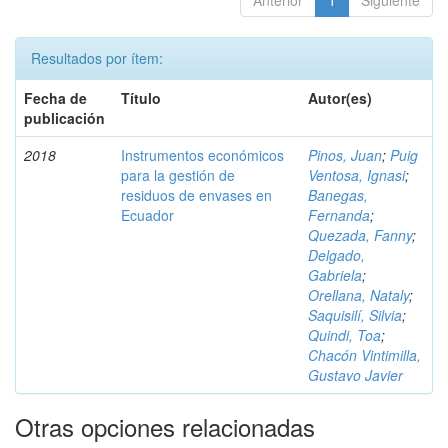
Anterior
1
Siguiente
Resultados por ítem:
Fecha de
Título
Autor(es)
publicación
2018
Instrumentos económicos
Pinos, Juan
;
Puig
para la gestión de
Ventosa, Ignasi
;
residuos de envases en
Banegas,
Ecuador
Fernanda
;
Quezada, Fanny
;
Delgado,
Gabriela
;
Orellana, Nataly
;
Saquisilí, Silvia
;
Quindi, Toa
;
Chacón Vintimilla,
Gustavo Javier
Otras opciones relacionadas