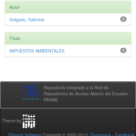
Autor
Delgado, Gabriela
1
Título
IMPUESTOS AMBIENTALES
1
Repositorio integrado a la Red de
Repositorios de Acceso Abierto del Ecuador -
RRAAE
Theme by
DSpace Software
Copyright © 2002-2013
Duraspace
-
Feedback