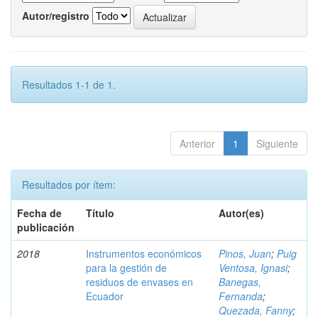
Autor/registro
Resultados 1-1 de 1.
Anterior
1
Siguiente
Resultados por ítem:
Fecha de
Título
Autor(es)
publicación
2018
Instrumentos económicos
Pinos, Juan
;
Puig
para la gestión de
Ventosa, Ignasi
;
residuos de envases en
Banegas,
Ecuador
Fernanda
;
Quezada, Fanny
;