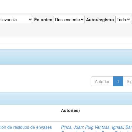
En orden
Autor/registro
Anterior
1
Si
Autor(es)
tión de residuos de envases
Pinos, Juan
;
Puig Ventosa, Ignasi
;
Ba