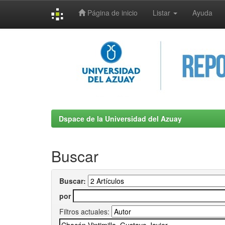
Página de inicio
Listar
Ayuda
Skip
navigation
Dspace de la Universidad del Azuay
Buscar
Buscar:
por
Filtros actuales: