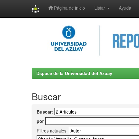
Página de inicio
Listar
Ayuda
Skip
navigation
Dspace de la Universidad del Azuay
Buscar
Buscar:
por
Filtros actuales: