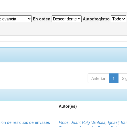
En orden
Autor/registro
Anterior
1
Si
Autor(es)
tión de residuos de envases
Pinos, Juan
;
Puig Ventosa, Ignasi
;
Ba