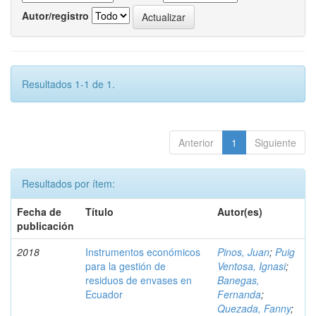
Autor/registro
Resultados 1-1 de 1.
Anterior
1
Siguiente
Resultados por ítem:
Fecha de
Título
Autor(es)
publicación
2018
Instrumentos económicos
Pinos, Juan
;
Puig
para la gestión de
Ventosa, Ignasi
;
residuos de envases en
Banegas,
Ecuador
Fernanda
;
Quezada, Fanny
;