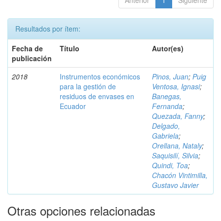
Anterior
1
Siguiente
Resultados por ítem:
Fecha de
Título
Autor(es)
publicación
2018
Instrumentos económicos
Pinos, Juan
;
Puig
para la gestión de
Ventosa, Ignasi
;
residuos de envases en
Banegas,
Ecuador
Fernanda
;
Quezada, Fanny
;
Delgado,
Gabriela
;
Orellana, Nataly
;
Saquisilí, Silvia
;
Quindi, Toa
;
Chacón Vintimilla,
Gustavo Javier
Otras opciones relacionadas